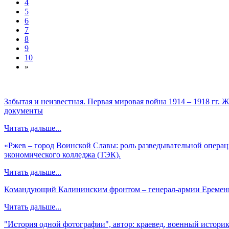
4
5
6
7
8
9
10
»
Забытая и неизвестная. Первая мировая война 1914 – 1918 гг.
документы
Читать дальше...
«Ржев – город Воинской Славы: роль разведывательной операци
экономического колледжа (ТЭК).
Читать дальше...
Командующий Калининским фронтом – генерал-армии Еременко
Читать дальше...
"История одной фотографии", автор: краевед, военный истори