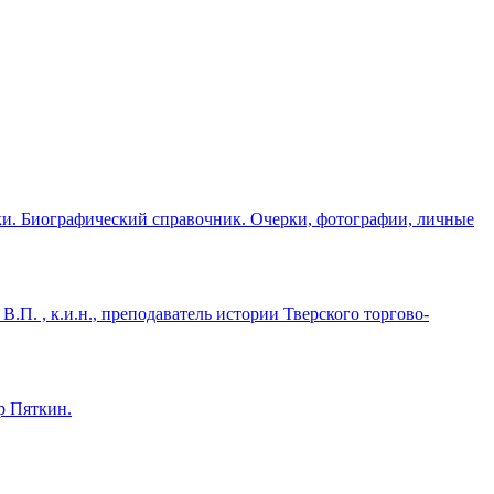
иски. Биографический справочник. Очерки, фотографии, личные
П. , к.и.н., преподаватель истории Тверского торгово-
р Пяткин.