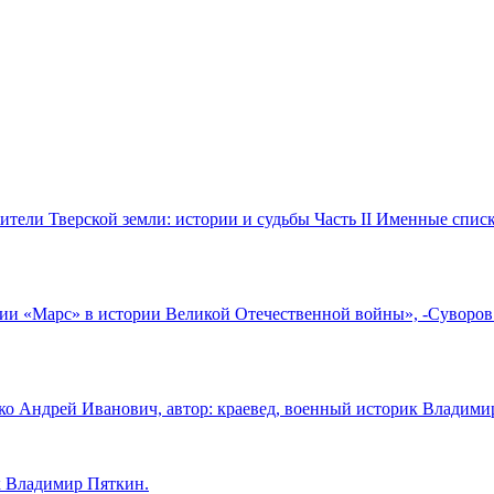
 Жители Тверской земли: истории и судьбы Часть II Именные сп
и «Марс» в истории Великой Отечественной войны», -Суворов В.
 Андрей Иванович, автор: краевед, военный историк Владими
к Владимир Пяткин.