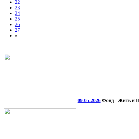
22
23
24
25
26
27
»
09-05-2026
Фонд "Жить и По