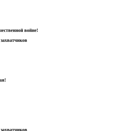
чественной войне!
 захватчиков
ая!
 захватчиков