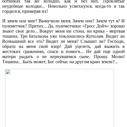
ботинках так же холодно, как и без них. Проклятые
неудобные колодки... Невольно усмехнулся, когда-то я так
гордился, примеряя их!
И зачем они мне? Вымучили меня. Зачем они? Зачем тут я? И
пулеметчик? Притих... Да, пулеметчики «Гросс Дойч» хорошо
знают свое дело... Вокруг меня ни стона, ни крика - мертвая
тишина. Три батальона уже поклонились Куполам. Видит ли
Всевышний все это? Видит ли меня? Слышит ли? Господи,
обрати на меня свой взор! Дай уцелеть, дай выжить в
жестоких сражениях, спаси и помоги... Не дай еще одной
матери рыдать о не вернувшемся сыне. Прошу. Молю!
Тишина... Быть может, Бог сейчас на другом краю земли?...