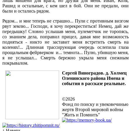
лишь мишени для врага, но друзья для меня. Иван, Коля,
Рашид и остальные, с кем шел в бой. Они не предали, они
были и остались рядом.
Рядом... и мне теперь не страшно... Пули с противным визгом
рвут землю... Господи, я хочу перекреститься! Немец, дай же
передышку! Словно услышав меня, пулеметчик не торопясь,
со знанием дела, поправил прицел, давая мне возможность
подняться - никто не заставит меня встретить смерть на
коленях!... Длинная трассирующая очередь ослепила глаза
прощальным фейрверком и... темнота... Пулю, убившую меня,
я не услышал... Смерть бережно укрыла меня снежным
покрывалом.
Сергей Виноградов. д. Холмец
Оленинского района Имена и
события в рассказе реальные.
©2026
Фонд по поиску и увековечинью
жертв Второй мировой войны
"Жить и Помнить"
↑ Наверх