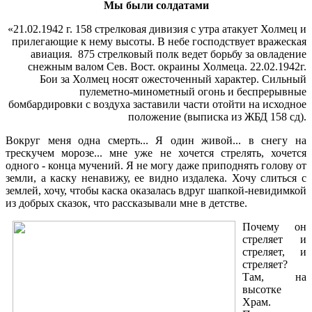
Мы были солдатами
«21.02.1942 г. 158 стрелковая дивизия с утра атакует Холмец и
прилегающие к нему высоты. В небе господствует вражеская
авиация. 875 стрелковый полк ведет борьбу за овладение
снежным валом Сев. Вост. окраины Холмеца. 22.02.1942г.
Бои за Холмец носят ожесточенный характер. Сильный
пулеметно-минометный огонь и беспрерывные
бомбардировки с воздуха заставили части отойти на исходное
положение (выписка из ЖБД 158 сд).
Вокруг меня одна смерть... Я один живой... в снегу на
трескучем морозе... мне уже не хочется стрелять, хочется
одного - конца мучений. Я не могу даже приподнять голову от
земли, а каску ненавижу, ее видно издалека. Хочу слиться с
землей, хочу, чтобы каска оказалась вдруг шапкой-невидимкой
из добрых сказок, что рассказывали мне в детстве.
Почему он
стреляет и
стреляет, и
стреляет?
Там, на
высотке
Храм.