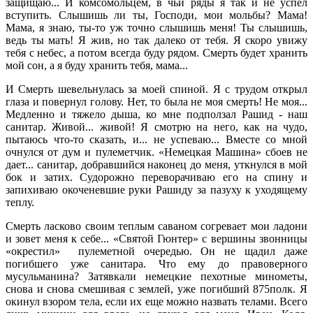
защищаю... И комсомольцем, в чьи ряды я так и не успел
вступить. Слышишь ли ты, Господи, мои мольбы? Мама!
Мама, я знаю, ты-то уж точно слышишь меня! Ты слышишь,
ведь ты мать! Я жив, но так далеко от тебя. Я скоро увижу
тебя с небес, а потом всегда буду рядом. Смерть будет хранить
мой сон, а я буду хранить тебя, мама...
И Смерть шевельнулась за моей спиной. Я с трудом открыл
глаза и повернул голову. Нет, то была не моя смерть! Не моя...
Медленно и тяжело дыша, ко мне подползал Рашид - наш
санитар. Живой... живой! Я смотрю на него, как на чудо,
пытаюсь что-то сказать, и... не успеваю... Вместе со мной
очнулся от дум и пулеметчик. «Немецкая Машина» сбоев не
дает... санитар, добравшийся наконец до меня, уткнулся в мой
бок и затих. Судорожно переворачиваю его на спину и
запихиваю окоченевшие руки Рашиду за пазуху к уходящему
теплу.
Смерть ласково своим теплым саваном согревает мои ладони
и зовет меня к себе... «Святой Гюнтер» с вершины звонницы
«окрестил» пулеметной очередью. Он не щадил даже
погибшего уже санитара. Что ему до правоверного
мусульманина? Затявкали немецкие пехотные минометы,
снова и снова смешивая с землей, уже погибший 875полк. Я
окинул взором тела, если их еще можно назвать телами. Всего