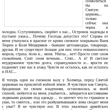
Помолиться
бы на
Святую
церковь...
только
сейчас она
черна и
холодна. Ссутулившись, скорбит о нас... Островок надежды в
пустыне ужаса... Почему Господь допустил это? Справа от
меня уткнулись в красное от крови снежное покрывало Ваня
Тюрин и Коля Мещеряков - бывшие автозаводцы, товарищи,
друзья. И не существует больше для них этого невыносимого
мороза, страха. боли и... меня. Убиты... нет! Просто спят сном
спокойным. Спят сном вечным... Спят... А я? И светлое
неудержимое чувство долга, справедливости и... ярости не
поднимет уже нас в атаку. Чувств не осталось, как не осталось
и НАС...
Я теперь один на снежном валу у Холмеца, перед Святой
церковью на проклятой войной земле. Я чувствую как Смерть,
бродившая по своим владениям, остановилась за моей
спиной, любуется на меня, улыбается... забирается костлявыми
ледяными руками под одежду… то шепчет что-то страшное в
уши, то смеется... или это разбушевавшаяся зима сводит меня
с ума!? Я не чувствую ног. В этих хваленых армейских