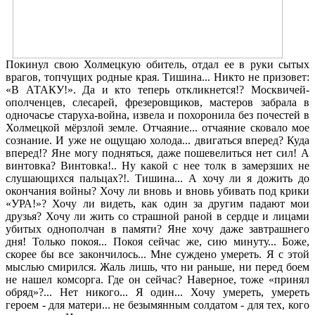
Покинул свою Холмецкую обитель, отдал ее в руки сытых
врагов, топчущих родные края. Тишина... Никто не призовет:
«В АТАКУ!». Да и кто теперь откликнется!? Москвичей-
ополченцев, слесарей, фрезеровщиков, мастеров забрала в
одночасье старуха-война, извела и похоронила без почестей в
Холмецкой мёрзлой земле. Отчаяние... отчаяние сковало мое
сознание. И уже не ощущаю холода... двигаться вперед? Куда
вперед!? Яне могу подняться, даже пошевелиться нет сил! А
винтовка? Винтовка!.. Ну какой с нее толк в замерзших не
слушающихся пальцах?!. Тишина... А хочу ли я дожить до
окончания войны? Хочу ли вновь и вновь убивать под крики
«УРА!»? Хочу ли видеть, как один за другим падают мои
друзья? Хочу ли жить со страшной раной в сердце и лицами
убитых однополчан в памяти? Яне хочу даже завтрашнего
дня! Только покоя... Покоя сейчас же, сию минуту... Боже,
скорее бы все закончилось... Мне суждено умереть. Я с этой
мыслью смирился. Жаль лишь, что ни раньше, ни перед боем
не нашел комсорга. Где он сейчас? Наверное, тоже «принял
обряд»?... Нет никого... Я один... Хочу умереть, умереть
героем - для матери... не безымянным солдатом - для тех, кого